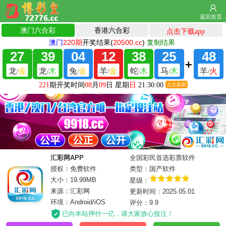
返回首页
汇彩网APP
全国彩民首选彩票软件
授权：免费软件
类型：国产软件
大小：19.99MB
星级：
来源：汇彩网
更新时间：2025.05.01
环境：Android/iOS
评分：9.9
已向本站押付一亿，请大家放心投注！