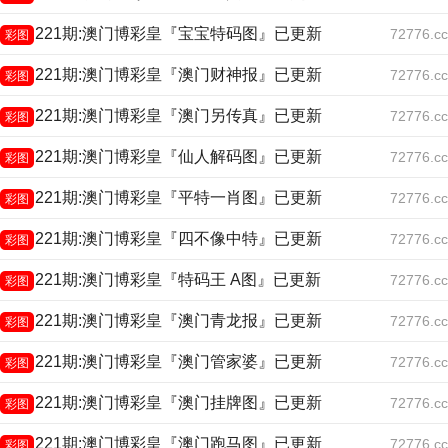
221期:澳门博彩皇『宝宝特码图』已更新
72776.cc
彩图
221期:澳门博彩皇『澳门财神报』已更新
72776.cc
彩图
221期:澳门博彩皇『澳门另传真』已更新
72776.cc
彩图
221期:澳门博彩皇『仙人解码图』已更新
72776.cc
彩图
221期:澳门博彩皇『平特一肖图』已更新
72776.cc
彩图
221期:澳门博彩皇『四不像中特』已更新
72776.cc
彩图
221期:澳门博彩皇『特码王 A图』已更新
72776.cc
彩图
221期:澳门博彩皇『澳门青龙报』已更新
72776.cc
彩图
221期:澳门博彩皇『澳门管家婆』已更新
72776.cc
彩图
221期:澳门博彩皇『澳门挂牌图』已更新
72776.cc
彩图
221期:澳门博彩皇『澳门跑马图』已更新
72776.cc
彩图