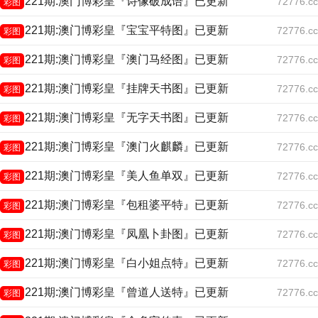
221期:澳门博彩皇『诗像破成语』已更新
72776.cc
彩图
221期:澳门博彩皇『宝宝平特图』已更新
72776.cc
彩图
221期:澳门博彩皇『澳门马经图』已更新
72776.cc
彩图
221期:澳门博彩皇『挂牌天书图』已更新
72776.cc
彩图
221期:澳门博彩皇『无字天书图』已更新
72776.cc
彩图
221期:澳门博彩皇『澳门火麒麟』已更新
72776.cc
彩图
221期:澳门博彩皇『美人鱼单双』已更新
72776.cc
彩图
221期:澳门博彩皇『包租婆平特』已更新
72776.cc
彩图
221期:澳门博彩皇『凤凰卜卦图』已更新
72776.cc
彩图
221期:澳门博彩皇『白小姐点特』已更新
72776.cc
彩图
221期:澳门博彩皇『曾道人送特』已更新
72776.cc
彩图