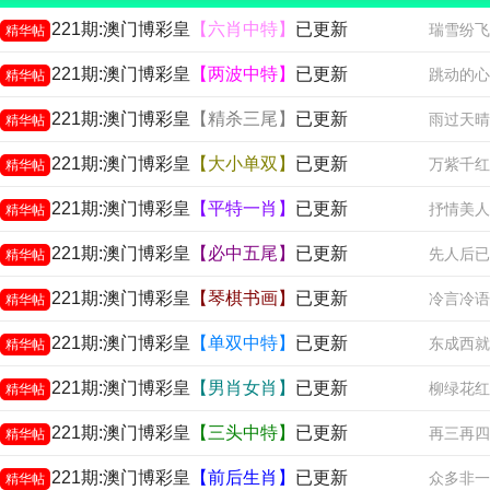
221期:澳门博彩皇
【六肖中特】
已更新
瑞雪纷飞
精华帖
221期:澳门博彩皇
【两波中特】
已更新
跳动的心
精华帖
221期:澳门博彩皇
【精杀三尾】
已更新
雨过天晴
精华帖
221期:澳门博彩皇
【大小单双】
已更新
万紫千红
精华帖
221期:澳门博彩皇
【平特一肖】
已更新
抒情美人
精华帖
221期:澳门博彩皇
【必中五尾】
已更新
先人后已
精华帖
221期:澳门博彩皇
【琴棋书画】
已更新
冷言冷语
精华帖
221期:澳门博彩皇
【单双中特】
已更新
东成西就
精华帖
221期:澳门博彩皇
【男肖女肖】
已更新
柳绿花红
精华帖
221期:澳门博彩皇
【三头中特】
已更新
再三再四
精华帖
221期:澳门博彩皇
【前后生肖】
已更新
众多非一
精华帖