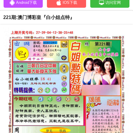
Android下载
IOS下载
访问官网
221期:澳门博彩皇『白小姐点特』