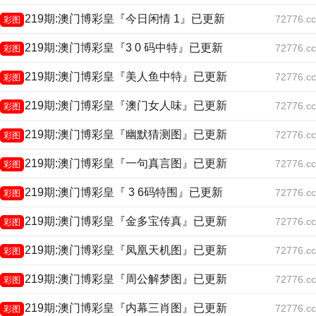
219期:澳门博彩皇『今日闲情 1』已更新
72776.cc
彩图
219期:澳门博彩皇『3 0 码中特』已更新
72776.cc
彩图
219期:澳门博彩皇『美人鱼中特』已更新
72776.cc
彩图
219期:澳门博彩皇『澳门女人味』已更新
72776.cc
彩图
219期:澳门博彩皇『幽默猜测图』已更新
72776.cc
彩图
219期:澳门博彩皇『一句真言图』已更新
72776.cc
彩图
219期:澳门博彩皇『 3 6码特围』已更新
72776.cc
彩图
219期:澳门博彩皇『金多宝传真』已更新
72776.cc
彩图
219期:澳门博彩皇『凤凰天机图』已更新
72776.cc
彩图
219期:澳门博彩皇『周公解梦图』已更新
72776.cc
彩图
219期:澳门博彩皇『内幕三肖图』已更新
72776.cc
彩图