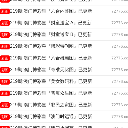
219期:澳门博彩皇『六合内幕图』已更新
72776.cc
彩图
219期:澳门博彩皇『财童送宝 A』已更新
72776.cc
彩图
219期:澳门博彩皇『财童送宝 B』已更新
72776.cc
彩图
219期:澳门博彩皇『博彩特刊图』已更新
72776.cc
彩图
219期:澳门博彩皇『六合雄霸图』已更新
72776.cc
彩图
219期:澳门博彩皇『奇准无比图』已更新
72776.cc
彩图
219期:澳门博彩皇『美女数码料』已更新
72776.cc
彩图
219期:澳门博彩皇『普度众生图』已更新
72776.cc
彩图
219期:澳门博彩皇『彩民之家图』已更新
72776.cc
彩图
219期:澳门博彩皇『澳门时运通』已更新
72776.cc
彩图