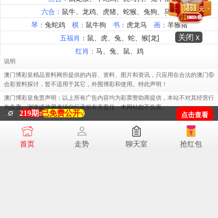
关闭 x
说明
澳门博彩皇精品资料网所提供的内容、资料、图片和资讯，只应用在合法的澳门⑥
合彩资料探讨，暂不适用于其它，外围博彩和使用。特此声明！
澳门博彩皇免责声明：以上所有广告内容均为彩票赞助商提供，本站不对其经营行
为负责。浏览或使用者须自行承担有关责任，本网站恕不负责。
219期:
已免费公开√
❎
点击查看
[澳门博彩皇]易记域名 72776.cc
首页
走势
聊天室
抢红包