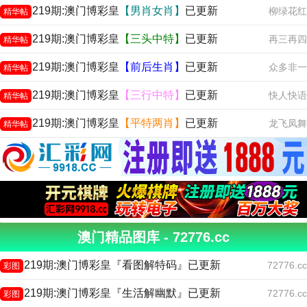
219期:澳门博彩皇
【男肖女肖】
已更新
柳绿花红
精华帖
219期:澳门博彩皇
【三头中特】
已更新
再三再四
精华帖
219期:澳门博彩皇
【前后生肖】
已更新
众多非一
精华帖
219期:澳门博彩皇
【三行中特】
已更新
快人快语
精华帖
219期:澳门博彩皇
【平特两肖】
已更新
龙飞凤舞
精华帖
澳门精品图库 - 72776.cc
219期:澳门博彩皇『看图解特码』已更新
72776.cc
彩图
219期:澳门博彩皇『生活解幽默』已更新
72776.cc
彩图