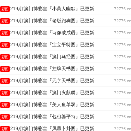
219期:澳门博彩皇『小黄人幽默』已更新
72776.cc
彩图
219期:澳门博彩皇『老版跑狗图』已更新
72776.cc
彩图
219期:澳门博彩皇『诗像破成语』已更新
72776.cc
彩图
219期:澳门博彩皇『宝宝平特图』已更新
72776.cc
彩图
219期:澳门博彩皇『澳门马经图』已更新
72776.cc
彩图
219期:澳门博彩皇『挂牌天书图』已更新
72776.cc
彩图
219期:澳门博彩皇『无字天书图』已更新
72776.cc
彩图
219期:澳门博彩皇『澳门火麒麟』已更新
72776.cc
彩图
219期:澳门博彩皇『美人鱼单双』已更新
72776.cc
彩图
219期:澳门博彩皇『包租婆平特』已更新
72776.cc
彩图
219期:澳门博彩皇『凤凰卜卦图』已更新
72776.cc
彩图