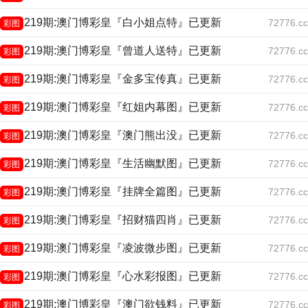
219期:澳门博彩皇『白小姐点特』已更新
72776.cc
彩图
219期:澳门博彩皇『曾道人送特』已更新
72776.cc
彩图
219期:澳门博彩皇『金多宝传真』已更新
72776.cc
彩图
219期:澳门博彩皇『红姐内幕图』已更新
72776.cc
彩图
219期:澳门博彩皇『澳门熊出没』已更新
72776.cc
彩图
219期:澳门博彩皇『生活幽默图』已更新
72776.cc
彩图
219期:澳门博彩皇『挂牌全篇图』已更新
72776.cc
彩图
219期:澳门博彩皇『招财猫四肖』已更新
72776.cc
彩图
219期:澳门博彩皇『凌波微步图』已更新
72776.cc
彩图
219期:澳门博彩皇『心水彩报图』已更新
72776.cc
彩图
219期:澳门博彩皇『澳门欲钱料』已更新
72776.cc
彩图