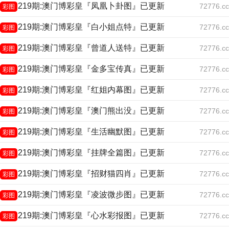
219期:澳门博彩皇『凤凰卜卦图』已更新
72776.cc
彩图
219期:澳门博彩皇『白小姐点特』已更新
72776.cc
彩图
219期:澳门博彩皇『曾道人送特』已更新
72776.cc
彩图
219期:澳门博彩皇『金多宝传真』已更新
72776.cc
彩图
219期:澳门博彩皇『红姐内幕图』已更新
72776.cc
彩图
219期:澳门博彩皇『澳门熊出没』已更新
72776.cc
彩图
219期:澳门博彩皇『生活幽默图』已更新
72776.cc
彩图
219期:澳门博彩皇『挂牌全篇图』已更新
72776.cc
彩图
219期:澳门博彩皇『招财猫四肖』已更新
72776.cc
彩图
219期:澳门博彩皇『凌波微步图』已更新
72776.cc
彩图
219期:澳门博彩皇『心水彩报图』已更新
72776.cc
彩图