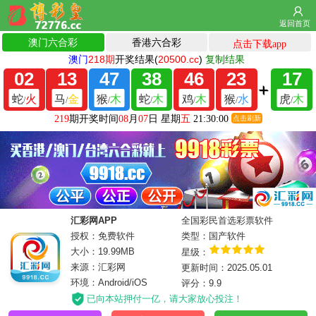
返回首页
汇彩网APP
全国彩民首选彩票软件
授权：免费软件
类型：国产软件
大小：19.99MB
星级：
来源：汇彩网
更新时间：2025.05.01
环境：Android/iOS
评分：9.9
已向本站押付一亿，请大家放心投注！