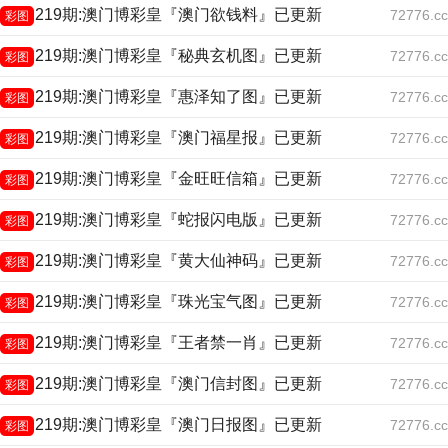
219期:澳门博彩皇『澳门欲钱料』已更新
72776.cc
彩图
219期:澳门博彩皇『秘典玄机图』已更新
72776.cc
彩图
219期:澳门博彩皇『惠泽知了图』已更新
72776.cc
彩图
219期:澳门博彩皇『澳门福星报』已更新
72776.cc
彩图
219期:澳门博彩皇『金旺旺信箱』已更新
72776.cc
彩图
219期:澳门博彩皇『蛇报闪电版』已更新
72776.cc
彩图
219期:澳门博彩皇『黄大仙神码』已更新
72776.cc
彩图
219期:澳门博彩皇『珠光宝气图』已更新
72776.cc
彩图
219期:澳门博彩皇『王者禁一肖』已更新
72776.cc
彩图
219期:澳门博彩皇『澳门信封图』已更新
72776.cc
彩图
219期:澳门博彩皇『澳门日报图』已更新
72776.cc
彩图