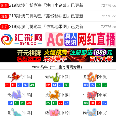
219期:澳门博彩皇『澳门小诸葛』已更新
72776.cc
彩图
219期:澳门博彩皇『赢钱秘诀图』已更新
72776.cc
彩图
219期:澳门博彩皇『致富地带图』已更新
72776.cc
彩图