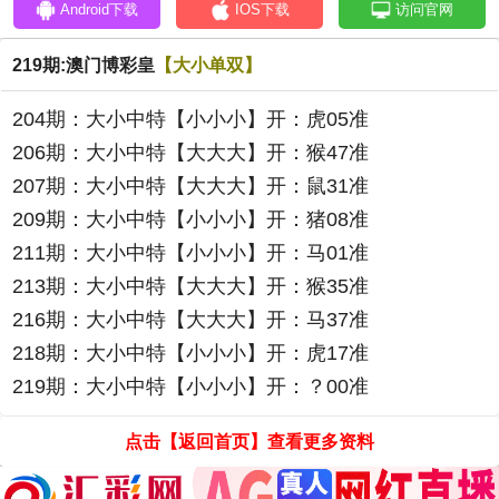
Android下载
IOS下载
访问官网
219期:澳门博彩皇
【大小单双】
204期：大小中特【
小小小
】开：虎05准
206期：大小中特【
大大大
】开：猴47准
207期：大小中特【
大大大
】开：鼠31准
209期：大小中特【
小小小
】开：猪08准
211期：大小中特【
小小小
】开：马01准
213期：大小中特【
大大大
】开：猴35准
216期：大小中特【
大大大
】开：马37准
218期：大小中特【
小小小
】开：虎17准
219期：大小中特【
小小小
】开：？00准
点击【返回首页】查看更多资料